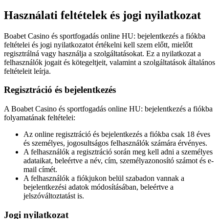
Használati feltételek és jogi nyilatkozat
Boabet Casino és sportfogadás online HU: bejelentkezés a fiókba
feltételei és jogi nyilatkozatot értékelni kell szem előtt, mielőtt
regisztrálná vagy használja a szolgáltatásokat. Ez a nyilatkozat a
felhasználók jogait és kötegeltjeit, valamint a szolgáltatások általános
feltételeit leírja.
Regisztráció és bejelentkezés
A Boabet Casino és sportfogadás online HU: bejelentkezés a fiókba
folyamatának feltételei:
Az online regisztráció és bejelentkezés a fiókba csak 18 éves
és személyes, jogosultságos felhasználók számára érvényes.
A felhasználók a regisztráció során meg kell adni a személyes
adataikat, beleértve a név, cím, személyazonosító számot és e-
mail címét.
A felhasználók a fiókjukon belül szabadon vannak a
bejelentkezési adatok módosításában, beleértve a
jelszóváltoztatást is.
Jogi nyilatkozat