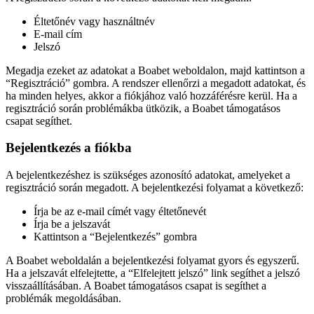
Éltetőnév vagy használtnév
E-mail cím
Jelszó
Megadja ezeket az adatokat a Boabet weboldalon, majd kattintson a
“Regisztráció” gombra. A rendszer ellenőrzi a megadott adatokat, és
ha minden helyes, akkor a fiókjához való hozzáférésre kerül. Ha a
regisztráció során problémákba ütközik, a Boabet támogatásos
csapat segíthet.
Bejelentkezés a fiókba
A bejelentkezéshez is szükséges azonosító adatokat, amelyeket a
regisztráció során megadott. A bejelentkezési folyamat a következő:
Írja be az e-mail címét vagy éltetőnevét
Írja be a jelszavát
Kattintson a “Bejelentkezés” gombra
A Boabet weboldalán a bejelentkezési folyamat gyors és egyszerű.
Ha a jelszavát elfelejtette, a “Elfelejtett jelszó” link segíthet a jelszó
visszaállításában. A Boabet támogatásos csapat is segíthet a
problémák megoldásában.