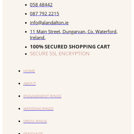
058 48442
087 792 2215
info@alandalton.ie
11 Main Street, Dungarvan, Co. Waterford,
Ireland.
100% SECURED SHOPPING CART
SECURE SSL ENCRYPTION
HOME
ABOUT
ENGAGEMENT RINGS
WEDDING RINGS
DRESS RINGS
PENDANTS