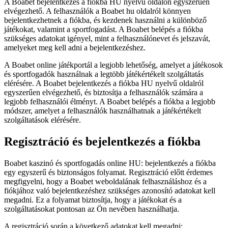
A Boabet bejelentkezés a fiókba HU nyelvű oldalon egyszerűen
elvégezhető. A felhasználók a Boabet hu oldalról könnyen
bejelentkezhetnek a fiókba, és kezdenek használni a különböző
játékokat, valamint a sportfogadást. A Boabet belépés a fiókba
szükséges adatokat igényel, mint a felhasználónevet és jelszavát,
amelyeket meg kell adni a bejelentkezéshez.
A Boabet online játékportál a legjobb lehetőség, amelyet a játékosok
és sportfogadók használnak a legtöbb játékértékelt szolgáltatás
elérésére. A Boabet bejelentkezés a fiókba HU nyelvű oldalról
egyszerűen elvégezhető, és biztosítja a felhasználók számára a
legjobb felhasználói élményt. A Boabet belépés a fiókba a legjobb
módszer, amelyet a felhasználók használhatnak a játékértékelt
szolgáltatások elérésére.
Regisztráció és bejelentkezés a fiókba
Boabet kaszinó és sportfogadás online HU: bejelentkezés a fiókba
egy egyszerű és biztonságos folyamat. Regisztráció előtt érdemes
megfigyelni, hogy a Boabet weboldalának felhasználáshoz és a
fiókjához való bejelentkezéshez szükséges azonosító adatokat kell
megadni. Ez a folyamat biztosítja, hogy a játékokat és a
szolgáltatásokat pontosan az Ön nevében használhatja.
A regisztráció során a következő adatokat kell megadni: