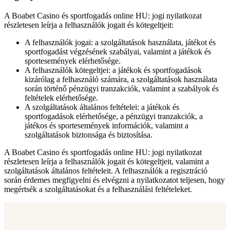
A Boabet Casino és sportfogadás online HU: jogi nyilatkozat
részletesen leírja a felhasználók jogait és kötegeltjeit:
A felhasználók jogai: a szolgáltatások használata, játékot és
sportfogadást végzésének szabályai, valamint a játékok és
sportesemények elérhetősége.
A felhasználók kötegeltjei: a játékok és sportfogadások
kizárólag a felhasználó számára, a szolgáltatások használata
során történő pénzügyi tranzakciók, valamint a szabályok és
feltételek elérhetősége.
A szolgáltatások általános feltételei: a játékok és
sportfogadások elérhetősége, a pénzügyi tranzakciók, a
játékos és sportesemények információk, valamint a
szolgáltatások biztonsága és biztosítása.
A Boabet Casino és sportfogadás online HU: jogi nyilatkozat
részletesen leírja a felhasználók jogait és kötegeltjeit, valamint a
szolgáltatások általános feltételeit. A felhasználók a regisztráció
során érdemes megfigyelni és elvégzni a nyilatkozatot teljesen, hogy
megértsék a szolgáltatásokat és a felhasználási feltételeket.